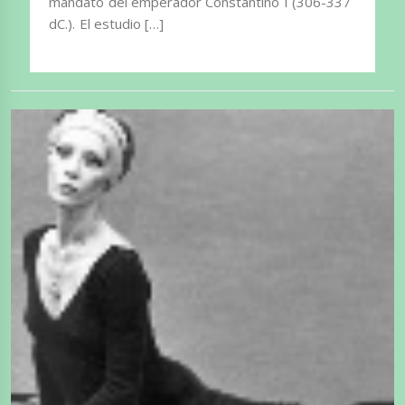
mandato del emperador Constantino I (306-337
dC.). El estudio […]