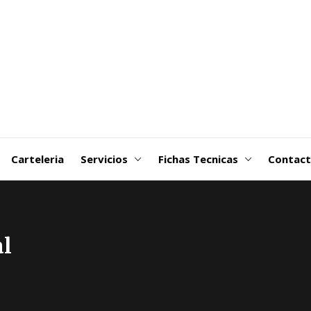
goDSM-
ribuidora
 Martin
Carteleria
Servicios
Fichas Tecnicas
Contac
al