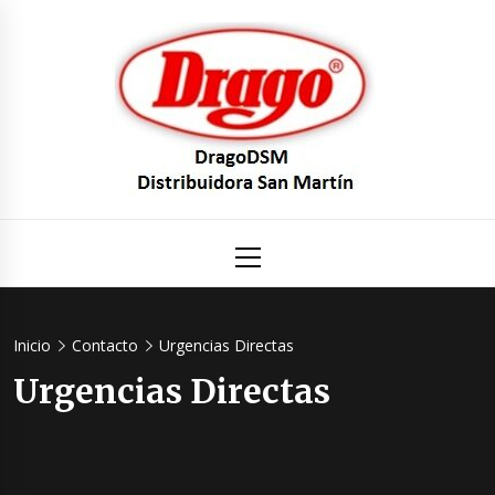
Saltar
al
contenido
DragoDS
Un mundo de Seguridad e Higiene.
Menú
principal
Distribuid
San Mart
Inicio
Contacto
Urgencias Directas
Urgencias Directas