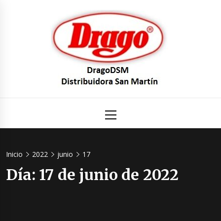
Saltar
al
contenido
DragoDS
Un mundo de Seguridad e Higiene.
Menú
principal
Distribuid
San Mart
Inicio
2022
junio
17
Día:
17 de junio de 2022