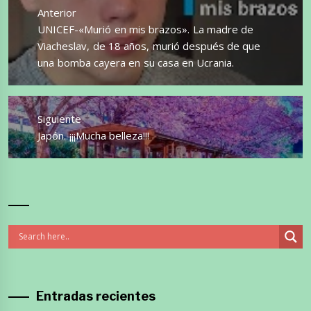
de
Anterior
entradas
Entrada
UNICEF-«Murió en mis brazos». La madre de
anterior:
Viacheslav, de 18 años, murió después de que
una bomba cayera en su casa en Ucrania.
Siguiente
Entrada
Japón. ¡¡¡Mucha belleza!!!
siguiente:
Entradas recientes