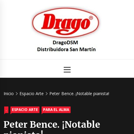
Saltar
al
contenido
DragoDS
Un mundo de Seguridad e Higiene.
Menú
principal
Distribuid
San Mart
Inicio
Espacio Arte
Peter Bence. ¡Notable pianista!
.
ESPACIO ARTE
PARA EL ALMA
Peter Bence. ¡Notable