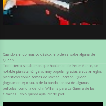
Cuando siendo músico clásico, le piden si sabe alguna de
Queen…
Todo cierra si sabemos que hablamos de Peter Bence, un
notable pianista húngaro, muy popular gracias a sus arreglos
pianísticos sobre temas de Michael Jackson, Queen
(lógicamente) o Sia, o de la banda sonora de algunas
películas, como la de John Williams para La Guerra de las
Galaxias… solo queda aplaudir de pie!!!.