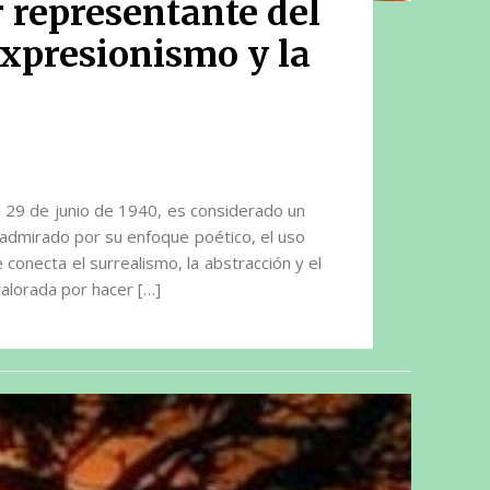
r representante del
expresionismo y la
el 29 de junio de 1940, es considerado un
, admirado por su enfoque poético, el uso
e conecta el surrealismo, la abstracción y el
alorada por hacer […]