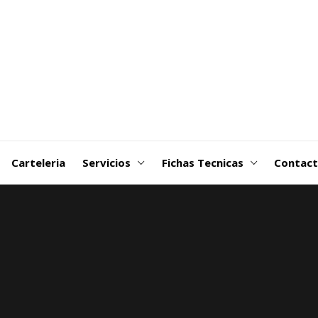
goDSM-
ribuidora
 Martin
Carteleria
Servicios
Fichas Tecnicas
Contac