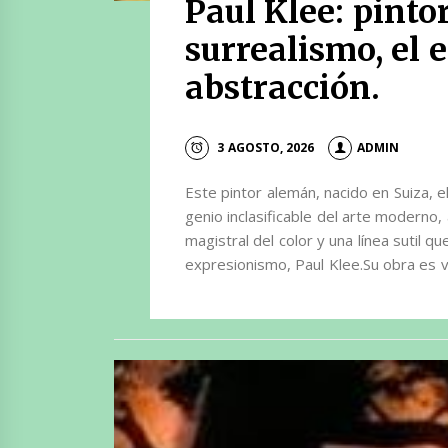
Paul Klee: pinto
surrealismo, el 
abstracción.
3 AGOSTO, 2026
ADMIN
Este pintor alemán, nacido en Suiza, 
genio inclasificable del arte moderno
magistral del color y una línea sutil qu
expresionismo, Paul Klee.Su obra es v