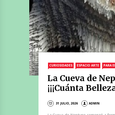
CURIOSIDADES
ESPACIO ARTE
PARA E
La Cueva de Nep
¡¡¡Cuánta Belleza
31 JULIO, 2026
ADMIN
La Cueva de Neptuno comenzó a forma