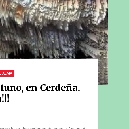
L ALMA
tuno, en Cerdeña.
!!!
rse hace dos millones de años y fue usada