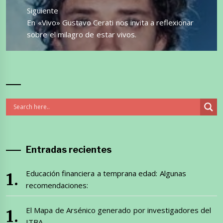
Siguiente
Entrada
En «Vivo» Gustavo Cerati nos invita a reflexionar
siguiente:
sobre el milagro de estar vivos.
Entradas recientes
Educación financiera a temprana edad: Algunas
recomendaciones:
El Mapa de Arsénico generado por investigadores del
ITBA.