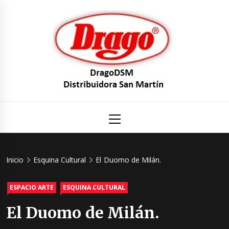
Saltar
al
contenido
DragoDS
Un mundo de Seguridad e Higiene.
Menú
principal
Distribuid
San Mart
Inicio
Esquina Cultural
El Duomo de Milán.
ESPACIO ARTE
ESQUINA CULTURAL
El Duomo de Milán.