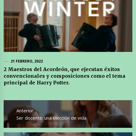
21 FEBRERO, 2022
2 Maestros del Acordeón, que ejecutan éxitos
convencionales y composiciones como el tema
principal de Harry Potter.
Navegación
de
Anterior
entradas
Entrada
Ser docente: una elección de vida.
anterior: