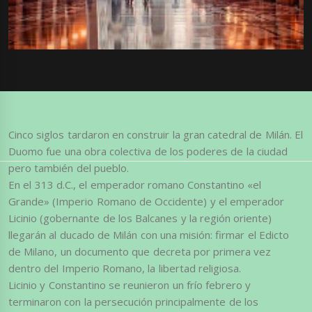
Cinco siglos tardaron en construir la gran catedral de Milán. El
Duomo fue una obra colectiva de los poderes de la ciudad
pero también del pueblo.
En el 313 d.C., el emperador romano Constantino «el
Grande» (Imperio Romano de Occidente) y el emperador
Licinio (gobernante de los Balcanes y la región oriente)
llegarán al ducado de Milán con una misión: firmar el Edicto
de Milano, un documento que decreta por primera vez
dentro del Imperio Romano, la libertad religiosa.
Licinio y Constantino se reunieron un frío febrero y
terminaron con la persecución principalmente de los