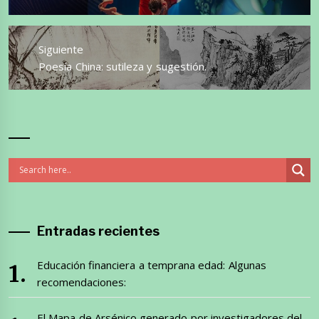
anterior:
Siguiente
Entrada
Poesía China: sutileza y sugestión.
siguiente:
Entradas recientes
Educación financiera a temprana edad: Algunas
recomendaciones:
El Mapa de Arsénico generado por investigadores del