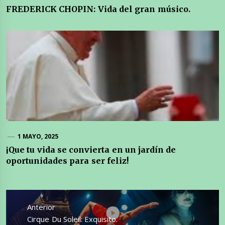
FREDERICK CHOPIN: Vida del gran músico.
1 MAYO, 2025
¡Que tu vida se convierta en un jardín de
oportunidades para ser feliz!
Navegación
de
Anterior
entradas
Entrada
Cirque Du Soleil: Exquisito.