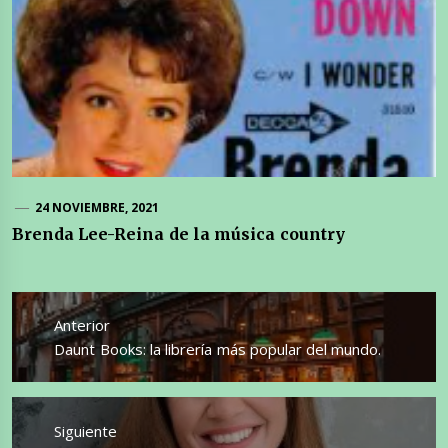
24 NOVIEMBRE, 2021
Brenda Lee-Reina de la música country
Navegación
de
Anterior
entradas
Entrada
Daunt Books: la librería más popular del mundo.
anterior:
Siguiente