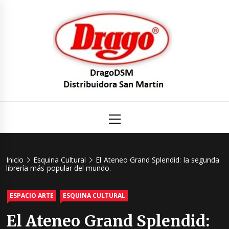
Saltar
al
contenido
DragoDS
Un mundo de Seguridad e Higiene.
Menú
principal
Distribuid
San Mart
Inicio
Esquina Cultural
El Ateneo Grand Splendid: la segunda
librería más popular del mundo.
ESPACIO ARTE
ESQUINA CULTURAL
El Ateneo Grand Splendid: