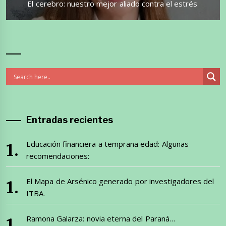
Entrada
El cerebro: nuestro mejor aliado contra el estrés
siguiente:
Entradas recientes
Educación financiera a temprana edad: Algunas
recomendaciones:
El Mapa de Arsénico generado por investigadores del
ITBA.
Ramona Galarza: novia eterna del Paraná…