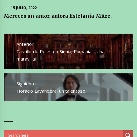
15 JULIO, 2022
Mereces un amor, autora Estefanía Mitre.
Navegación
de
Anterior
entradas
Entrada
Castillo de Peles en Sinaia, Rumania. ¡¡¡Una
anterior:
maravilla!!!
Siguiente
Entrada
Horacio Lavandera, un talentoso.
siguiente: