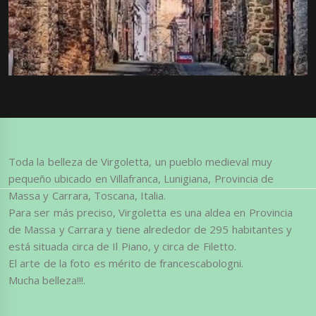
Toda la belleza de Virgoletta, un pueblo medieval muy
pequeño ubicado en Villafranca, Lunigiana, Provincia de
Massa y Carrara, Toscana, Italia.
Para ser más preciso, Virgoletta es una aldea en Provincia
de Massa y Carrara y tiene alrededor de 295 habitantes y
está situada circa de Il Piano, y circa de Filetto.
El arte de la foto es mérito de francescabologni.
Mucha belleza!!!.