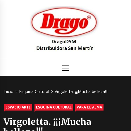
Saltar
al
contenido
DragoDS
Un mundo de Seguridad e Higiene.
Menú
principal
Distribuid
San Mart
Inicio
Esquina Cultural
Virgoletta. ¡¡¡Mucha belleza!!!
ESPACIO ARTE
ESQUINA CULTURAL
PARA EL ALMA
Virgoletta. ¡¡¡Mucha