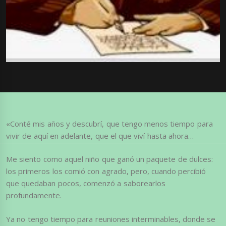
«Conté mis años y descubrí, que tengo menos tiempo para
vivir de aquí en adelante, que el que viví hasta ahora…
Me siento como aquel niño que ganó un paquete de dulces:
los primeros los comió con agrado, pero, cuando percibió
que quedaban pocos, comenzó a saborearlos
profundamente.
Ya no tengo tiempo para reuniones interminables, donde se