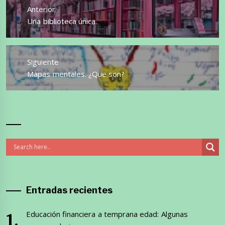
de
Anterior
entradas
Entrada
Una biblioteca única.
anterior:
Siguiente
Entrada
Mapas mentales. ¿Que son?
siguiente:
Entradas recientes
Educación financiera a temprana edad: Algunas