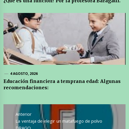
¿Que es una función? Por la profesora Baragatti.
4 AGOSTO, 2026
Educación financiera a temprana edad: Algunas
recomendaciones:
Navegación
de
Anterior
entradas
Entrada
La ventaja de elegir un matafuego de polvo
anterior:
DRAGO