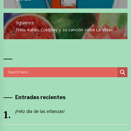
Siguiente
Entrada
Frida Kahlo, Coldplay y su canción «Viva La Vida».
siguiente:
Entradas recientes
¡Feliz día de las infancias!