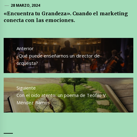
28 MARZO, 2024
«Encuentra tu Grandeza». Cuando el marketing
conecta con las emociones.
Navegación
de
Anterior
entradas
Entrada
¿Qué puede enseñarnos un director de
anterior:
orquesta?
Siguiente
Entrada
Con el oído atento: un poema de Teófilo V.
siguiente:
Méndez Ramos