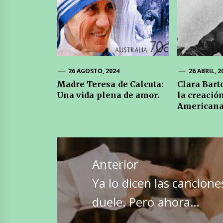
26 AGOSTO, 2024
26 ABRIL, 2
Madre Teresa de Calcuta:
Clara Bart
Una vida plena de amor.
la creación
Americana
Navegación
de
Anterior
entradas
Entrada
Ya lo dicen las cancion
anterior:
duele. Pero ahora…