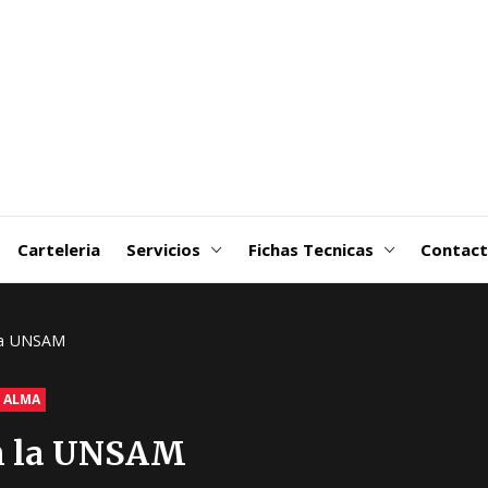
goDSM-
ribuidora
 Martin
Carteleria
Servicios
Fichas Tecnicas
Contac
la UNSAM
L ALMA
n la UNSAM