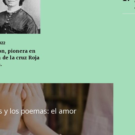
022
on, pionera en
 de la cruz Roja
.
es y los poemas: el amor