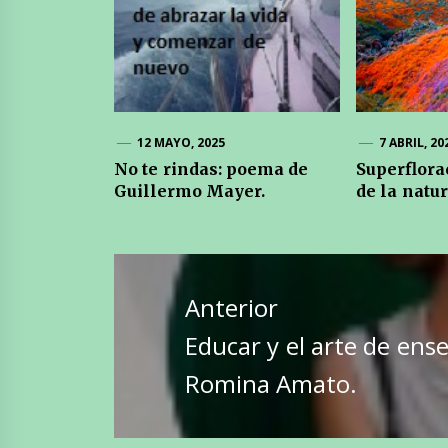
12 MAYO, 2025
7 ABRIL, 20
No te rindas: poema de
Superflora
Guillermo Mayer.
de la natur
Navegación
de
Anterior
entradas
Entrada
Educar y el arte de ense
anterior:
Romina Amato.