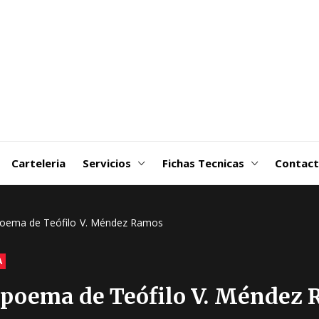
goDSM-
ribuidora
 Martin
Carteleria
Servicios
Fichas Tecnicas
Contac
 poema de Teófilo V. Méndez Ramos
A
n poema de Teófilo V. Méndez