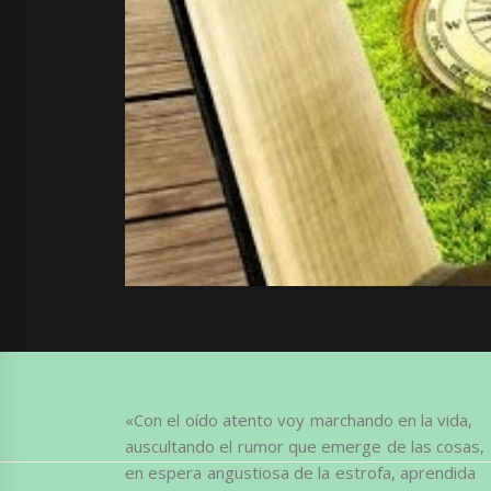
«Con el oído atento voy marchando en la vida,
auscultando el rumor que emerge de las cosas,
en espera angustiosa de la estrofa, aprendida