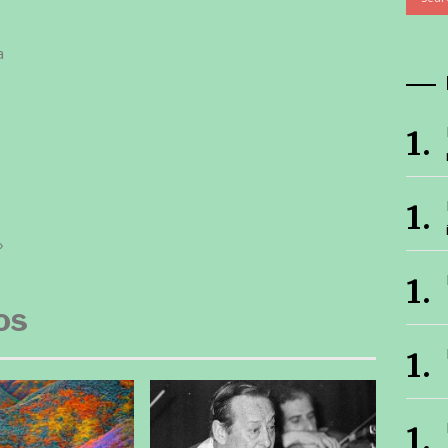
a
»
os