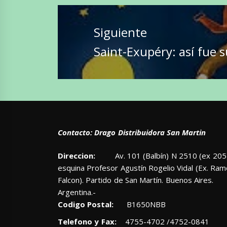
Siguiente
Entrada
Saint-Exupéry: así fue 
siguiente:
Contacto: Drago Distribuidora San Martin
Direccion:
Av. 101 (Balbín) N 2510 (ex 205)
esquina Profesor Agustín Rogelio Vidal (Ex. Ra
Falcon). Partido de San Martín. Buenos Aires.
Argentina.-
Codigo Postal:
B1650NBB
Telefono y Fax:
4755-4702 /4752-0841