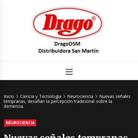
Saltar
al
contenido
DragoDS
Un mundo de Seguridad e Higiene.
Menú
principal
Distribuid
San Mart
Inicio
Ciencia y Tecnologia
Neurociencia
Nuevas señales
tempranas, desafían la percepción tradicional sobre la
demencia.
NEUROCIENCIA