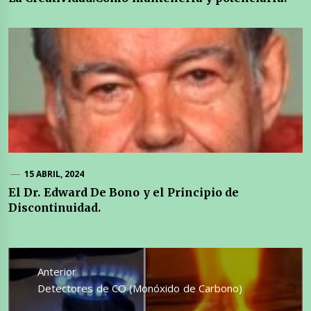
15 ABRIL, 2024
El Dr. Edward De Bono y el Principio de
Discontinuidad.
Navegación
de
Anterior
entradas
Entrada
Detectores de CO (Monóxido de Carbono)
anterior: