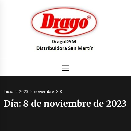
Saltar
al
contenido
DragoDS
Un mundo de Seguridad e Higiene.
Menú
principal
Distribuid
San Mart
Inicio
2023
noviembre
8
Día:
8 de noviembre de 2023