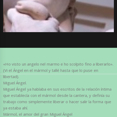
«Ho visto un angelo nel marmo e ho scolpito fino a liberarlo».
(Vi el Ángel en el mármol y tallé hasta que lo puse en
libertad).
Miguel Ángel.
Miguel Ángel ya hablaba en sus escritos de la relación íntima
que establecía con el mármol desde la cantera, y definía su
trabajo como simplemente liberar o hacer salir la forma que
ya estaba ahí.
Mármol, el amor del gran Miguel Ángel