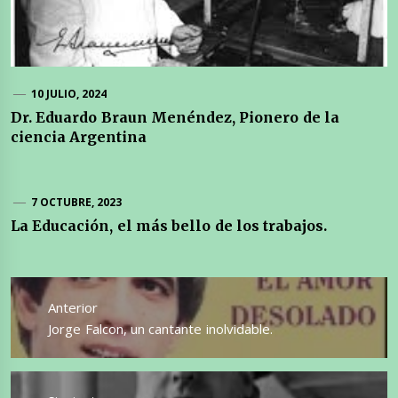
10 JULIO, 2024
Dr. Eduardo Braun Menéndez, Pionero de la
ciencia Argentina
7 OCTUBRE, 2023
La Educación, el más bello de los trabajos.
Navegación
de
Anterior
entradas
Entrada
Jorge Falcon, un cantante inolvidable.
anterior: