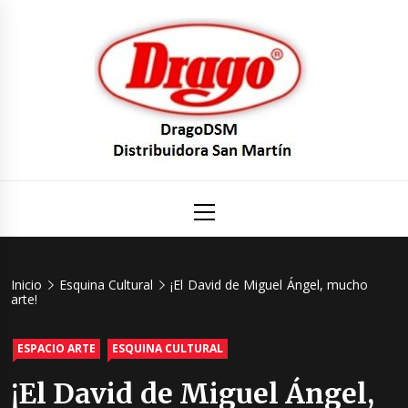
Saltar
al
contenido
DragoDS
Un mundo de Seguridad e Higiene.
Menú
principal
Distribuid
San Mart
Inicio
Esquina Cultural
¡El David de Miguel Ángel, mucho
arte!
ESPACIO ARTE
ESQUINA CULTURAL
¡El David de Miguel Ángel,