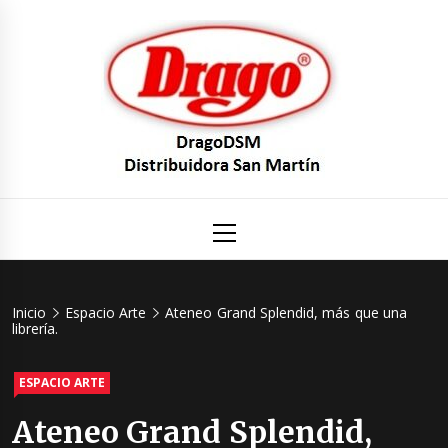
Saltar
al
contenido
DragoDS
Un mundo de Seguridad e Higiene.
Menú
principal
Distribuid
San Mart
Inicio
Espacio Arte
Ateneo Grand Splendid, más que una
librería.
ESPACIO ARTE
Ateneo Grand Splendid,