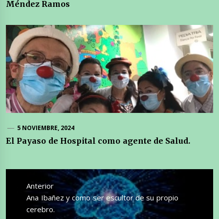
Méndez Ramos
5 NOVIEMBRE, 2024
El Payaso de Hospital como agente de Salud.
Navegación
de
Anterior
entradas
Entrada
Ana Ibañez y como ser escultor de su propio
anterior:
cerebro.