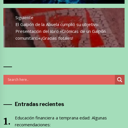
Siguiente
Entrada
El Galpón de la Abuela cumplió su objetivo:
siguiente:
Presentación del libro «Crónicas de un Galpón
comunitario».¡Gracias totales!
Entradas recientes
Educación financiera a temprana edad: Algunas
recomendaciones: