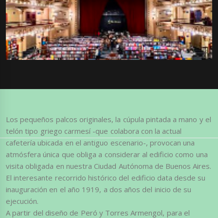
Los pequeños palcos originales, la cúpula pintada a mano y el
telón tipo griego carmesí -que colabora con la actual
cafetería ubicada en el antiguo escenario-, provocan una
atmósfera única que obliga a considerar al edificio como una
visita obligada en nuestra Ciudad Autónoma de Buenos Aires.
El interesante recorrido histórico del edificio data desde su
inauguración en el año 1919, a dos años del inicio de su
ejecución.
A partir del diseño de Peró y Torres Armengol, para el