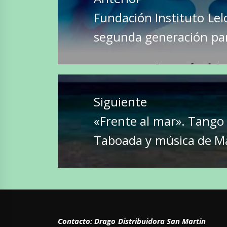
entradas
Entrada
Fundación Instituto Lel
anterior:
segunda generación pa
Siguiente
Entrada
«Frente al mar». Tango 
siguiente:
Taboada y música de M
Contacto: Drago Distribuidora San Martin