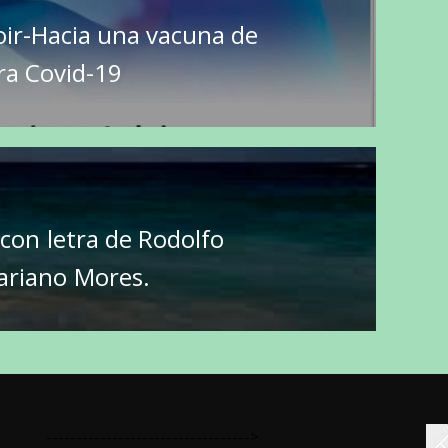
oir-Hacia una vacuna de
ra Covid-19
con letra de Rodolfo
ariano Mores.
---------------------------------->