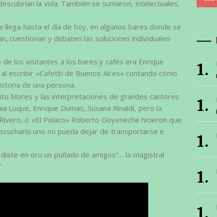
 descubrían la vida. También se sumaron, intelectuales,
e llega hasta el día de hoy, en algunos bares donde se
n, cuestionan y debaten las soluciones individuales
de los visitantes a los bares y cafés era Enrique
n al escribir «Cafetín de Buenos Aires» contando cómo
historia de una persona.
ito Mores y las interpretaciones de grandes cantores
ia Luque, Enrique Dumas, Susana Rinaldi, pero la
Rivero, ó «El Polaco» Roberto Goyeneche hicieron que
 escucharlo uno no pueda dejar de transportarse e
 diste en oro un puñado de amigos”… la magistral
.