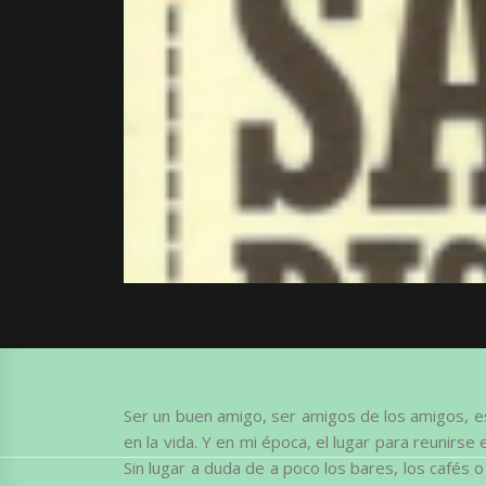
Ser un buen amigo, ser amigos de los amigos, 
en la vida. Y en mi época, el lugar para reunirse 
Sin lugar a duda de a poco los bares, los cafés 