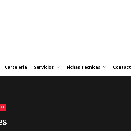
goDSM-
ribuidora
 Martin
Carteleria
Servicios
Fichas Tecnicas
Contac
RAL
es