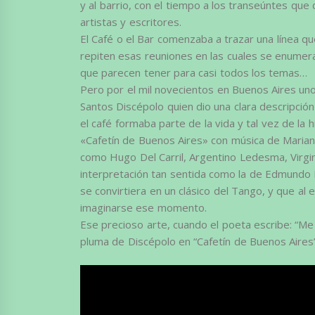
y al barrio, con el tiempo a los transeúntes que
artistas y escritores.
El Café o el Bar comenzaba a trazar una línea qu
repiten esas reuniones en las cuales se enumera
que parecen tener para casi todos los temas…
Pero por el mil novecientos en Buenos Aires uno 
Santos Discépolo quien dio una clara descripció
el café formaba parte de la vida y tal vez de la 
«Cafetín de Buenos Aires» con música de Marian
como Hugo Del Carril, Argentino Ledesma, Virgin
interpretación tan sentida como la de Edmundo 
se convirtiera en un clásico del Tango, y que al
imaginarse ese momento.
Ese precioso arte, cuando el poeta escribe: “Me
pluma de Discépolo en “Cafetín de Buenos Aires”