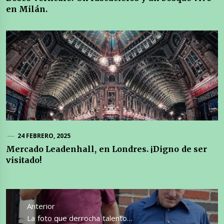
en Milán.
24 FEBRERO, 2025
Mercado Leadenhall, en Londres. ¡Digno de ser
visitado!
Navegación
de
Anterior
entradas
Entrada
La foto que derrocha talento…