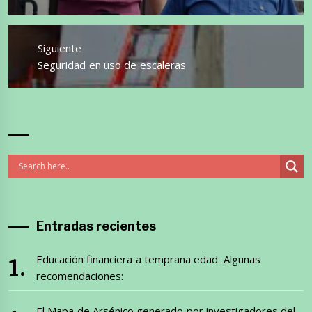
anterior:
Siguiente
Entrada
Seguridad en uso de escaleras
siguiente:
Entradas recientes
Educación financiera a temprana edad: Algunas
recomendaciones:
El Mapa de Arsénico generado por investigadores del