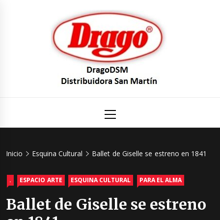
Saltar
al
contenido
DragoDS
Un mundo de Seguridad e Higiene.
Menú
principal
Distribuid
San Mart
Inicio
Esquina Cultural
Ballet de Giselle se estreno en 1841
.
ESPACIO ARTE
ESQUINA CULTURAL
PARA EL ALMA
Ballet de Giselle se estreno