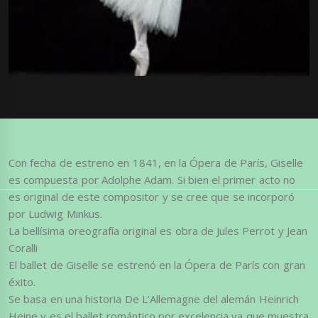
Con fecha de estreno en 1841, en la Ópera de París, Giselle
es compuesta por Adolphe Adam. Si bien el primer acto no
es original de este compositor y se cree que se incorporó
por Ludwig Minkus.
La bellísima oreografía original es obra de Jules Perrot y Jean
Coralli
El ballet de Giselle se estrenó en la Ópera de París con gran
éxito.
Se basa en una historia De L’Allemagne del alemán Heinrich
Heine y es el ballet romántico por excelencia ya que muestra