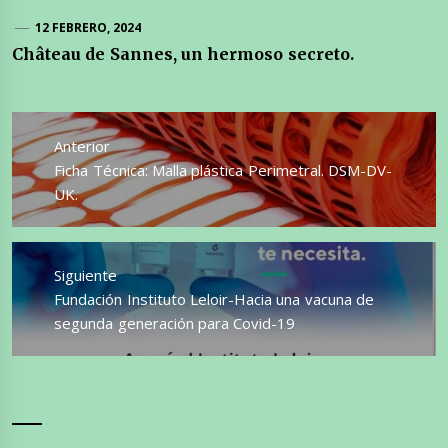
12 FEBRERO, 2024
Château de Sannes, un hermoso secreto.
Navegación
de
Anterior
entradas
Entrada
Ficha Técnica: Malla plástica Perimetral. DSM-DV-
anterior:
UK.
Siguiente
Entrada
Fundación Instituto Leloir-Hacia una vacuna de
siguiente:
segunda generación para Covid-19