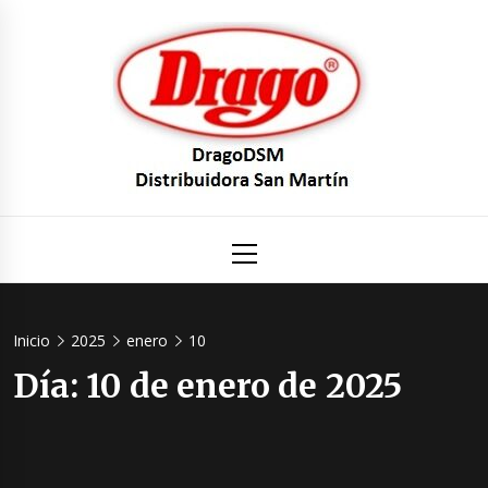
Saltar
al
contenido
DragoDS
Un mundo de Seguridad e Higiene.
Menú
principal
Distribuid
San Mart
Inicio
2025
enero
10
Día:
10 de enero de 2025