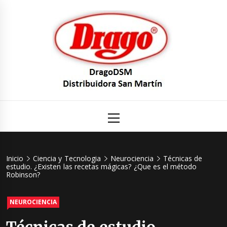
Saltar
al
contenido
DragoDS
Un mundo de Seguridad e Higiene.
Menú
principal
Distribuid
San Mart
Inicio
Ciencia y Tecnologia
Neurociencia
Técnicas de
estudio. ¿Existen las recetas mágicas? ¿Que es el método
Robinson?
NEUROCIENCIA