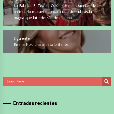
entradas
Entrada
La Fábrica: El Teatro Colón abre las puertas de
anterior:
un mundo maravilloso para que descubras la
magia que late detrás de escena.
Siguiente
Entrada
Emma Kok, una artista brillante.
siguiente:
Entradas recientes