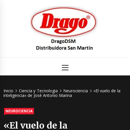
Saltar
al
contenido
DragoDS
Un mundo de Seguridad e Higiene.
Menú
principal
Distribuid
San Mart
Inicio
Ciencia y Tecnologia
Neurociencia
«El vuelo de la
inteligencia» de José Antonio Marina
NEUROCIENCIA
«El vuelo de la