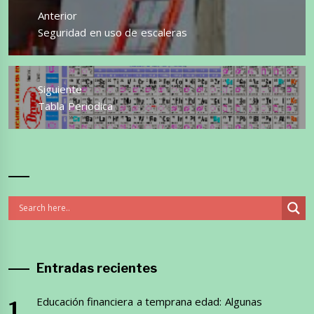
de
Anterior
entradas
Entrada
Seguridad en uso de escaleras
anterior:
Siguiente
Entrada
Tabla Periodica
siguiente:
Entradas recientes
Educación financiera a temprana edad: Algunas