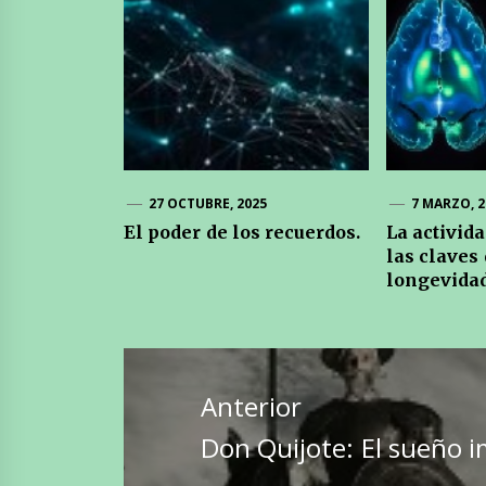
27 OCTUBRE, 2025
7 MARZO, 2
El poder de los recuerdos.
La activida
las claves 
longevidad
Navegación
de
Anterior
entradas
Entrada
Don Quijote: El sueño i