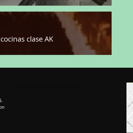
cocinas clase AK
---------------------------------->
,
mon