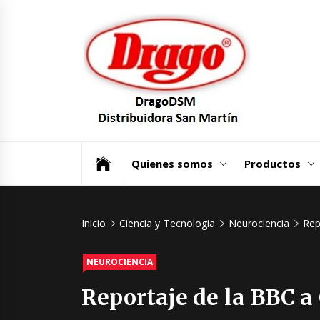
Saltar
Dra
al
contenido
Dist
San
Un mundo de Seguridad e Higiene.
Quienes somos
Productos
Inicio
Ciencia y Tecnologia
Neurociencia
Rep
NEUROCIENCIA
Reportaje de la BBC a 