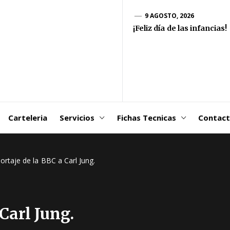
goDSM-
9 AGOSTO, 2026
¡Feliz día de las infancias!
ribuidora
 Martin
Carteleria
Servicios
Fichas Tecnicas
Contac
ortaje de la BBC a Carl Jung.
Carl Jung.