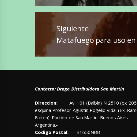
anterior:
Siguiente
Entrada
Matafuego para uso en 
siguiente:
Contacto: Drago Distribuidora San Martin
Direccion:
Av. 101 (Balbín) N 2510 (ex 205)
esquina Profesor Agustín Rogelio Vidal (Ex. Ra
Falcon). Partido de San Martín. Buenos Aires.
Argentina.-
Codigo Postal:
B1650NBB