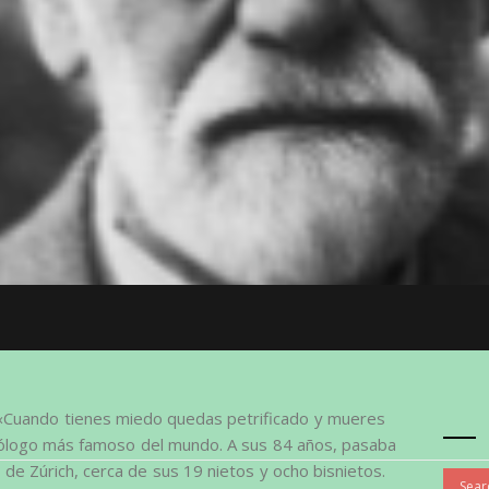
: «Cuando tienes miedo quedas petrificado y mueres
icólogo más famoso del mundo. A sus 84 años, pasaba
o de Zúrich, cerca de sus 19 nietos y ocho bisnietos.