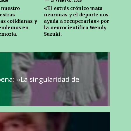
2026
21 FEBRERO, 2025
 nuestro
«El estrés crónico mata
estras
neuronas y el deporte nos
as cotidianas y
ayuda a recuperarlas» por
rendemos en
la neurocientífica Wendy
emoria.
Suzuki.
pena: «La singularidad de