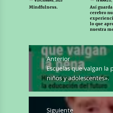
6 DICIEMBRE, 2023
18 MARZO, 
Mindfulness.
Así guarda
cerebro nu
experienci
lo que ap
nuestra m
Navegación
de
Anterior
entradas
Entrada
Escuelas que valgan la 
anterior:
niños y adolescentes».
Siguiente