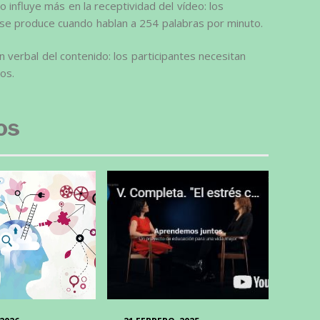
o influye más en la receptividad del vídeo: los
 se produce cuando hablan a 254 palabras por minuto.
 verbal del contenido: los participantes necesitan
os.
os