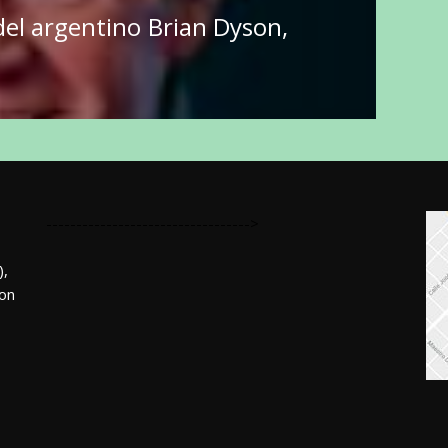
 del argentino Brian Dyson,
---------------------------------->
,
mon