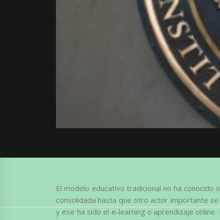
El modelo educativo tradicional no ha conocido o
consolidada hasta que otro actor importante se 
y ese ha sido el e-learning o aprendizaje online