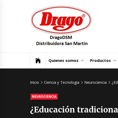
Saltar
Dra
al
contenido
Dist
San
Un mundo de Seguridad e Higiene.
Quienes somos
Productos
Inicio
Ciencia y Tecnologia
Neurociencia
¿Ed
NEUROCIENCIA
¿Educación tradiciona