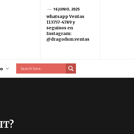
16 JUNIO, 2025
whatsapp Ventas
113757-4789 y
seguinos en
Instagram:
@dragodsm.ventas
to
MIT?