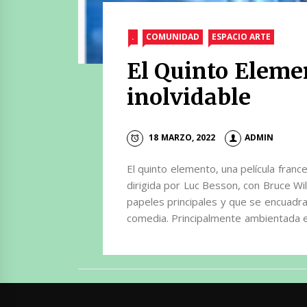
.
COMUNIDAD
ESPACIO ARTE
El Quinto Elemen
inolvidable
18 MARZO, 2022
ADMIN
El quinto elemento, una película fran
dirigida por Luc Besson, con Bruce Wil
papeles principales y que se encuadra d
comedia. Principalmente ambientada en 