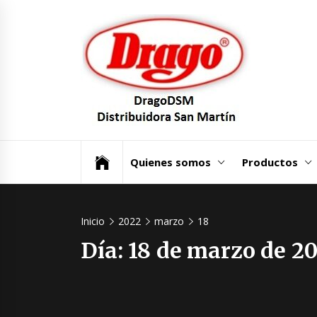
Saltar
Dra
al
contenido
Dist
San
Un mundo de Seguridad e Higiene.
Quienes somos
Productos
Inicio
2022
marzo
18
Día:
18 de marzo de 2