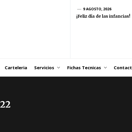
goDSM-
9 AGOSTO, 2026
¡Feliz día de las infancias!
ribuidora
 Martin
Carteleria
Servicios
Fichas Tecnicas
Contac
022