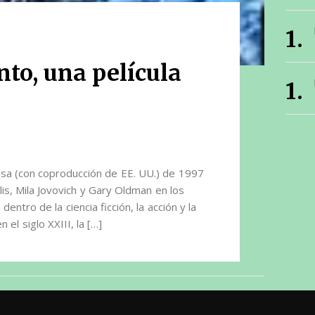
to, una película
cesa (con coproducción de EE. UU.) de 1997
lis, Mila Jovovich y Gary Oldman en los
entro de la ciencia ficción, la acción y la
el siglo XXIII, la […]