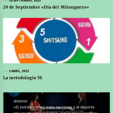
29 SEPTIEMBRE, 2025
29 de Septiembre «Día del Milonguero»
3 ABRIL, 2023
La metodología 5S
Navegación
de
Anterior
entradas
Entrada
«El estrés crónico mata neuronas y el deporte
anterior:
nos ayuda a recuperarlas» por la neurocientífica