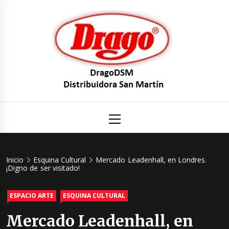
Saltar
al
contenido
DragoDS
Un mundo de Seguridad e Higiene.
Menú
principal
Distribuid
San Mart
Inicio
Esquina Cultural
Mercado Leadenhall, en Londres.
¡Digno de ser visitado!
ESPACIO ARTE
ESQUINA CULTURAL
Mercado Leadenhall, en