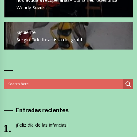
Wendy Suzuki.
Siguiente
Entrada
Sergio Odeith: artista del grafiti.
siguiente:
Entradas recientes
¡Feliz día de las infancias!