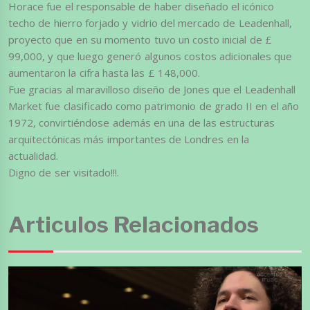
Horace fue el responsable de haber diseñado el icónico
techo de hierro forjado y vidrio del mercado de Leadenhall,
proyecto que en su momento tuvo un costo inicial de £
99,000, y que luego generó algunos costos adicionales que
aumentaron la cifra hasta las £ 148,000.
Fue gracias al maravilloso diseño de Jones que el Leadenhall
Market fue clasificado como patrimonio de grado II en el año
1972, convirtiéndose además en una de las estructuras
arquitectónicas más importantes de Londres en la
actualidad.
Digno de ser visitado!!!.
Articulos Relacionados