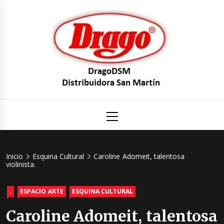
Saltar
al
contenido
DragoDS
Un mundo de Seguridad e Higiene.
Menú
principal
Distribuid
San Mart
Inicio
Esquina Cultural
Caroline Adomeit, talentosa
violinista.
.
ESPACIO ARTE
ESQUINA CULTURAL
Caroline Adomeit, talentosa