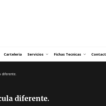
goDSM-
ribuidora
 Martin
Carteleria
Servicios
Fichas Tecnicas
Contac
 diferente.
ula diferente.