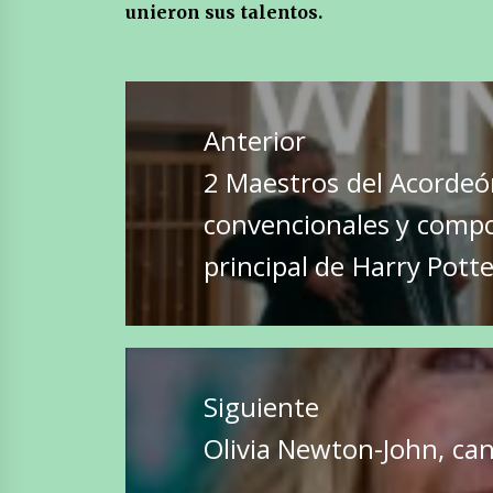
unieron sus talentos.
Navegación
de
Anterior
entradas
Entrada
2 Maestros del Acordeó
anterior:
convencionales y compo
principal de Harry Potte
Siguiente
Entrada
Olivia Newton-John, can
siguiente: