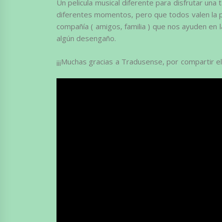
Un pelicula musical diferente para disfrutar una 
diferentes momentos, pero que todos valen la p
compañía ( amigos, familia ) que nos ayuden en l
algún desengaño.
¡¡¡Muchas gracias a Tradusense, por compartir el 