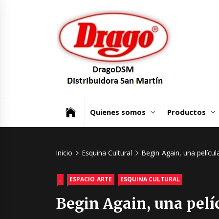
Saltar
Dra
al
contenido
Dist
San
Un mundo de Seguridad e Higiene.
Quienes somos
Productos
Inicio
Esquina Cultural
Begin Again, una película
.
ESPACIO ARTE
ESQUINA CULTURAL
Begin Again, una pelíc