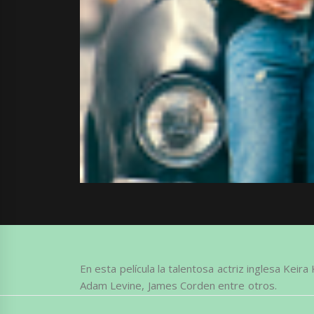
En esta película la talentosa actriz inglesa Keira
Adam Levine, James Corden entre otros.