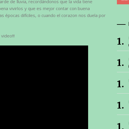
tarde de lluvia, recordándonos que la vida tiene
ena vivirlos y que es mejor contar con buena
as épocas difíciles, o cuando el corazon nos duela por
video!!!