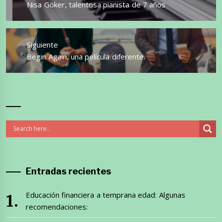
entradas
Entrada
Nisa Göker, talentosa pianista de 7 años
anterior:
Siguiente
Entrada
Begin Again, una película diferente.
siguiente:
Entradas recientes
Educación financiera a temprana edad: Algunas
recomendaciones: