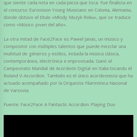
que siente cada nota en cada pieza que toca. Fue finalista en
el concurso Eurovision Young Musicians en Colonia, Alemania,
donde obtuvo el título «Młody Muzyk Roku», que se traduce
como «Músico joven del año».
La otra mitad de Face2Face es Paweł Janas, un músico y
compositor con múltiples talentos que puede mezclar una
multitud de géneros y estilos, incluida la música clásica,
contemporánea, electrónica e improvisada. Ganó el
Campeonato Mundial de Acordeón Digital en Italia tocando el
Roland V-Accordion. También es el único acordeonista que ha
actuado acompañado por la Orquesta Filarmónica Nacional
de Varsovia.
Fuente: Face2Face A Fantastic Accordion Playing Duo