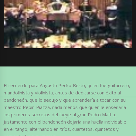
El recuerdo para Augusto Pedro Berto, quien fue guitarrero,
mandolinista y violinista, antes de dedicarse con éxito al
bandoneón, que lo sedujo y que aprendería a tocar con su
maestro Pepín Piazza, nada menos que quien le enseñaría
los primeros secretos del fueye al gran Pedro Maffia.
Justamente con el bandoneón dejaría una huella inolvidable
en el tango, alternando en tríos, cuartetos, quintetos y