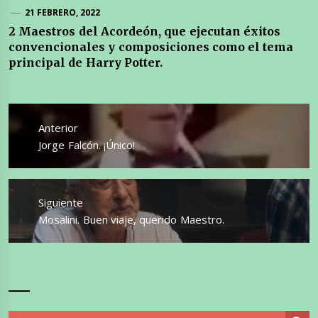
21 FEBRERO, 2022
2 Maestros del Acordeón, que ejecutan éxitos
convencionales y composiciones como el tema
principal de Harry Potter.
Navegación
de
Anterior
entradas
Entrada
Jorge Falcón. ¡Único!
anterior:
Siguiente
Entrada
Mosalini. Buen viaje, querido Maestro.
siguiente: