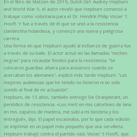
En el libro de Matzen de 2019, Dutch Girl: Audrey Hepburn
and World War II, el autor reveló que Hepburn comenzó a
trabajar como voluntaria para el Dr. Hendrik Philip Visser ‘t
Hooft. Y fue a través de él que se unió a la resistencia
clandestina holandesa, y comenzó una nueva y peligrosa
carrera.
Una forma en que Hepburn ayudó al esfuerzo de guerra fue
a través de su baile. El actor actuó en las llamadas “noches
negras” para recaudar fondos para la resistencia. “Se
colocaron guardias afuera para avisarnos cuando se
acercaban los alemanes”, explicó más tarde Hepburn. “Las
mejores audiencias que he tenido no hicieron ni un solo
sonido al final de mi actuación”.
Hepburn, de 15 años, también entregó De Oranjekrant, un
periódico de resistencia. «Los metí en mis calcetines de lana
en mis zapatos de madera, me subí a mi bicicleta y los
entregué», dijo. El papel escaseaba, por lo que cada edición
se imprimió en un papel más pequeño que una servilleta.
Hepburn trabajó contra el partido nazi. Visser ‘t Hooft, que