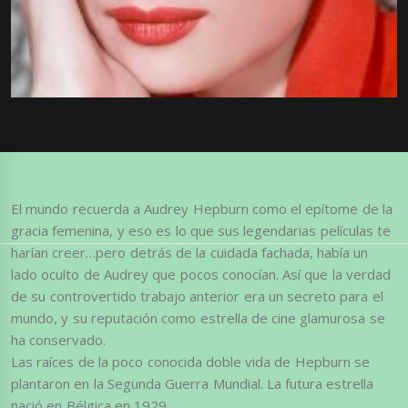
El mundo recuerda a Audrey Hepburn como el epítome de la
gracia femenina, y eso es lo que sus legendarias películas te
harían creer…pero detrás de la cuidada fachada, había un
lado oculto de Audrey que pocos conocían. Así que la verdad
de su controvertido trabajo anterior era un secreto para el
mundo, y su reputación como estrella de cine glamurosa se
ha conservado.
Las raíces de la poco conocida doble vida de Hepburn se
plantaron en la Segunda Guerra Mundial. La futura estrella
nació en Bélgica en 1929.