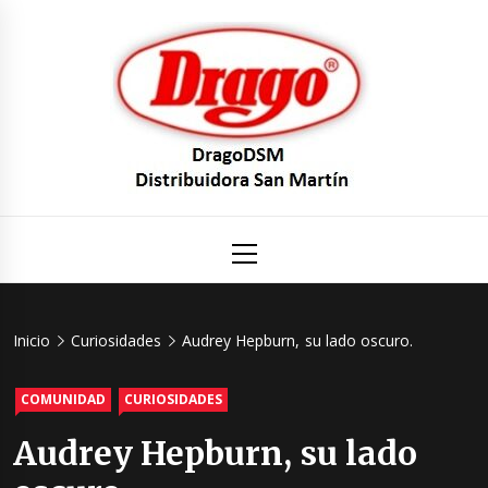
Saltar
al
contenido
DragoDS
Un mundo de Seguridad e Higiene.
Menú
principal
Distribuid
San Mart
Inicio
Curiosidades
Audrey Hepburn, su lado oscuro.
COMUNIDAD
CURIOSIDADES
Audrey Hepburn, su lado