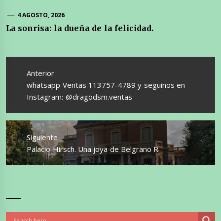
4 AGOSTO, 2026
La sonrisa: la dueña de la felicidad.
Navegación
de
Anterior
entradas
Entrada
whatsapp Ventas 113757-4789 y seguinos en
anterior:
Instagram: @dragodsm.ventas
Siguiente
Entrada
Palacio Hirsch. Una joya de Belgrano R
siguiente: