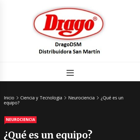
Saltar
al
contenido
DragoDS
Un mundo de Seguridad e Higiene.
Menú
principal
Distribuid
San Mart
Inicio
Ciencia y Tecnologia
Neurociencia
¿Qué es un
equipo?
NEUROCIENCIA
¿Qué es un equipo?