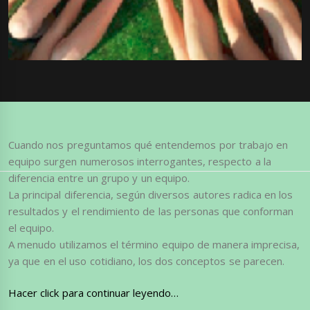
Cuando nos preguntamos qué entendemos por trabajo en
equipo surgen numerosos interrogantes, respecto a la
diferencia entre un grupo y un equipo.
La principal diferencia, según diversos autores radica en los
resultados y el rendimiento de las personas que conforman
el equipo.
A menudo utilizamos el término equipo de manera imprecisa,
ya que en el uso cotidiano, los dos conceptos se parecen.
H
acer click para continuar leyendo
…