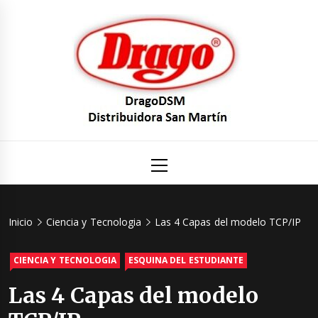
Saltar
al
contenido
DragoDS
Un mundo de Seguridad e Higiene.
Menú
principal
Distribuid
San Mart
Inicio
Ciencia y Tecnologia
Las 4 Capas del modelo TCP/IP
CIENCIA Y TECNOLOGIA
ESQUINA DEL ESTUDIANTE
Las 4 Capas del modelo