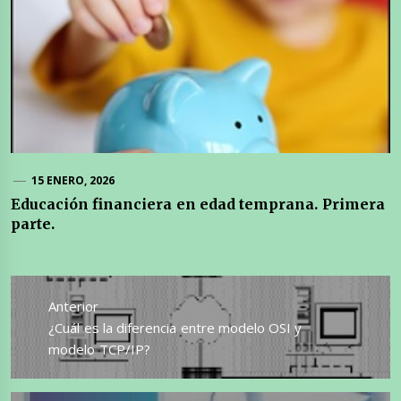
15 ENERO, 2026
Educación financiera en edad temprana. Primera
parte.
Navegación
de
Anterior
entradas
Entrada
¿Cuál es la diferencia entre modelo OSI y
anterior:
modelo TCP/IP?