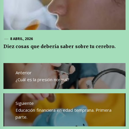
8 ABRIL, 2026
Diez cosas que debería saber sobre tu cerebro.
Navegación
de
Anterior
entradas
Entrada
¿Cuál es la presión normal?
anterior:
Siguiente
Entrada
Educación financiera en edad temprana. Primera
siguiente:
parte.