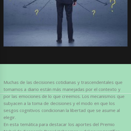
Muchas de las decisiones cotidianas y trascendentales que
tomamos a diario están más manejadas por el contexto y
por las emociones de lo que creemos. Los mecanismos que
subyacen a la toma de decisiones y el modo en que los
sesgos cognitivos condicionan la libertad que se asume al
elegir.
En esta temática para destacar los aportes del Premio