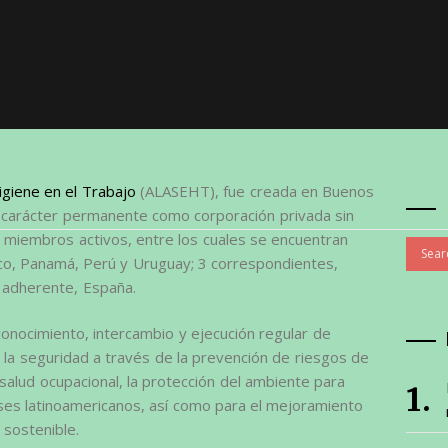
igiene en el Trabajo
(ALASEHT), fue creada en Buenos
 carácter permanente como corporación privada sin
9 miembros activos, entre los cuales se encuentran
xico, Panamá, Perú y Uruguay; 3 correspondientes,
 adherente, España.
onocimiento, intercambio y ejecución regular de
e la seguridad a través de la prevención de riesgos de
 salud ocupacional, la protección del ambiente para
íses latinoamericanos, así como para el mejoramiento
 sostenible.