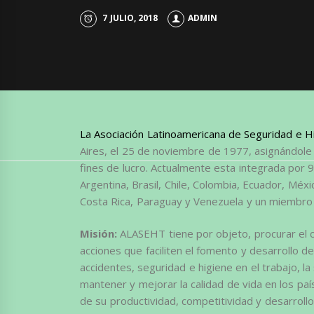
7 JULIO, 2018
ADMIN
La Asociación Latinoamericana de Seguridad e H
Aires, el 25 de noviembre de 1977, asignándole
fines de lucro. Actualmente esta integrada por 
Argentina, Brasil, Chile, Colombia, Ecuador, Mé
Costa Rica, Paraguay y Venezuela y un miembro
Misión:
ALASEHT tiene por objeto, procurar el c
acciones que faciliten el fomento y desarrollo d
accidentes, seguridad e higiene en el trabajo, la
mantener y mejorar la calidad de vida en los pa
de su productividad, competitividad y desarrollo