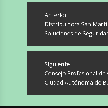
Navegación
de
Anterior
entradas
Entrada
Distribuidora San Mart
anterior:
Soluciones de Segurida
Siguiente
Entrada
Consejo Profesional de 
siguiente:
Ciudad Autónoma de Bu