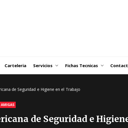
goDSM-
ribuidora
 Martin
Carteleria
Servicios
Fichas Tecnicas
Contac
icana de Seguridad e Higiene en el Trabajo
 AMIGAS
icana de Seguridad e Higiene