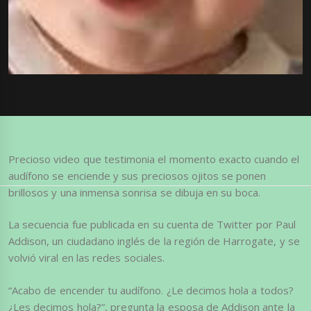
Precioso video que testimonia el momento exacto cuando el
audífono se enciende y sus preciosos ojitos se ponen
brillosos y una inmensa sonrisa se dibuja en su boca.
La secuencia fue publicada en su cuenta de Twitter por Paul
Addison, un ciudadano inglés de la región de Harrogate, y se
volvió viral en las redes sociales.
“Acabo de encender tu audífono. ¿Le decimos hola a todos?
¿Les decimos hola?”, pregunta la esposa de Addison ante la