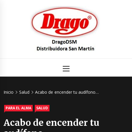
Saltar
al
contenido
DragoDS
Un mundo de Seguridad e Higiene.
Menú
principal
Distribuid
San Mart
Inicio
Salud
Acabo de encender tu audífono…
PARA EL ALMA
SALUD
Acabo de encender tu