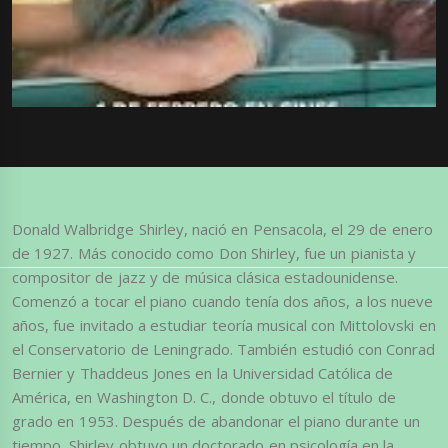
Donald Walbridge Shirley, nació en Pensacola, el 29 de enero
de 1927. Más conocido como Don Shirley, fue un pianista y
compositor de jazz y de música clásica estadounidense.
Comenzó a tocar el piano cuando tenía dos años, a los nueve
años, fue invitado a estudiar teoría musical con Mittolovski en
el Conservatorio de Leningrado. También estudió con Conrad
Bernier y Thaddeus Jones en la Universidad Católica de
América, en Washington D. C., donde obtuvo el título de
grado en 1953. Después de abandonar el piano durante un
tiempo, Shirley obtuvo un doctorado en psicología en la