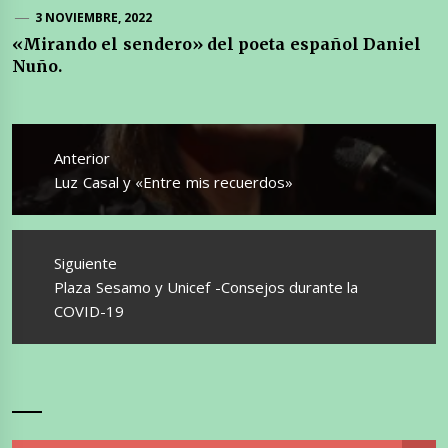
3 NOVIEMBRE, 2022
«Mirando el sendero» del poeta español Daniel
Nuño.
Navegación
de
Anterior
entradas
Entrada
Luz Casal y «Entre mis recuerdos»
anterior:
Siguiente
Entrada
Plaza Sesamo y Unicef -Consejos durante la
siguiente:
COVID-19