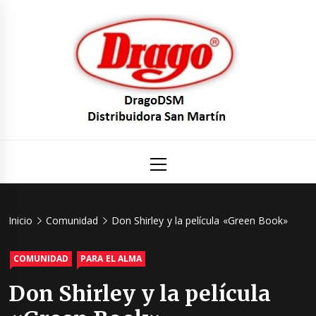
Saltar
al
contenido
DragoDS
Un mundo de Seguridad e Higiene.
Menú
principal
Distribuid
San Mart
Inicio
Comunidad
Don Shirley y la película «Green Book»
COMUNIDAD
PARA EL ALMA
Don Shirley y la película