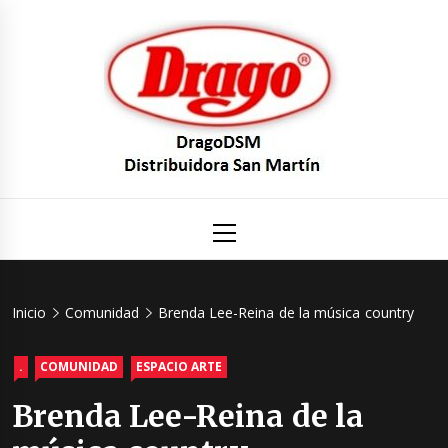
Saltar
al
contenido
DragoDS
Un mundo de Seguridad e Higiene.
Menú
principal
Distribuid
San Mart
Inicio
Comunidad
Brenda Lee-Reina de la música country
.
COMUNIDAD
ESPACIO ARTE
Brenda Lee-Reina de la