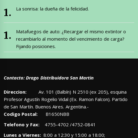
La sonrisa: la dueña de la felicidad.
Matafuegos de auto: ¿Recargar el mismo extintor o
recambiarlo al momento del vencimiento de carga?
Fijando posiciones.
Contacto: Drago Distribuidora San Martin
Direccion:
Av. 101 (Balbín) N 2510 (ex 205), esquina
Profesor Agustín Rogelio Vidal (Ex. Ramon Falcon). Partido
de San Martín. Buenos Aires. Argentina.-
Codigo Postal:
B1650NBB
Telefono y Fax:
4755-4702 /4752-0841
Lunes a Viernes:
8:00 a 12:30 y 15:00 a 18:00;