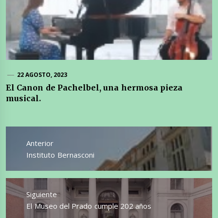
22 AGOSTO, 2023
El Canon de Pachelbel, una hermosa pieza
musical.
Navegación
de
Anterior
entradas
Entrada
Instituto Bernasconi
anterior:
Siguiente
Entrada
El Museo del Prado cumple 202 años
siguiente: