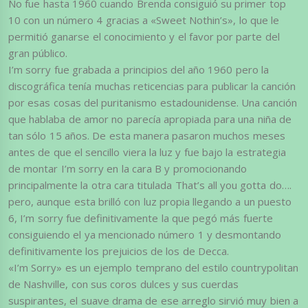
No fue hasta 1960 cuando Brenda consiguió su primer top
10 con un número 4 gracias a «Sweet Nothin’s», lo que le
permitió ganarse el conocimiento y el favor por parte del
gran público.
I’m sorry fue grabada a principios del año 1960 pero la
discográfica tenía muchas reticencias para publicar la canción
por esas cosas del puritanismo estadounidense. Una canción
que hablaba de amor no parecía apropiada para una niña de
tan sólo 15 años. De esta manera pasaron muchos meses
antes de que el sencillo viera la luz y fue bajo la estrategia
de montar I’m sorry en la cara B y promocionando
principalmente la otra cara titulada That’s all you gotta do….
pero, aunque esta brilló con luz propia llegando a un puesto
6, I’m sorry fue definitivamente la que pegó más fuerte
consiguiendo el ya mencionado número 1 y desmontando
definitivamente los prejuicios de los de Decca.
«I’m Sorry» es un ejemplo temprano del estilo countrypolitan
de Nashville, con sus coros dulces y sus cuerdas
suspirantes, el suave drama de ese arreglo sirvió muy bien a