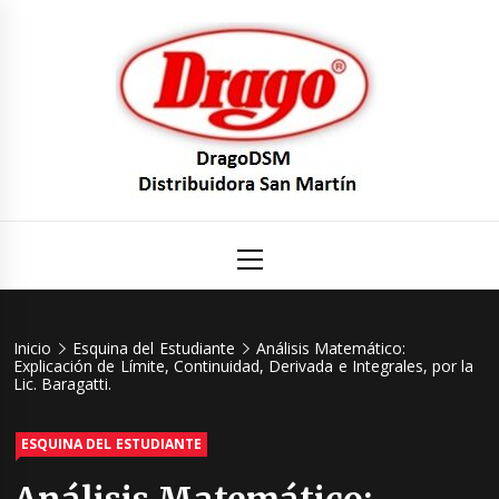
Saltar
al
contenido
DragoDS
Un mundo de Seguridad e Higiene.
Menú
principal
Distribuid
San Mart
Inicio
Esquina del Estudiante
Análisis Matemático:
Explicación de Límite, Continuidad, Derivada e Integrales, por la
Lic. Baragatti.
ESQUINA DEL ESTUDIANTE