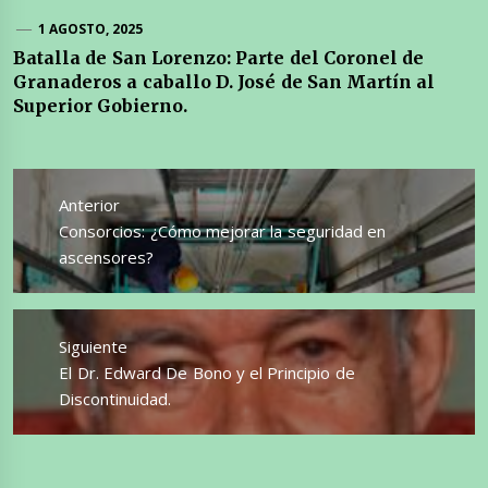
1 AGOSTO, 2025
Batalla de San Lorenzo: Parte del Coronel de
Granaderos a caballo D. José de San Martín al
Superior Gobierno.
Navegación
de
Anterior
entradas
Entrada
Consorcios: ¿Cómo mejorar la seguridad en
anterior:
ascensores?
Siguiente
Entrada
El Dr. Edward De Bono y el Principio de
siguiente:
Discontinuidad.