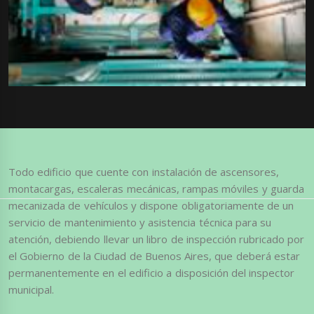
Todo edificio que cuente con instalación de ascensores,
montacargas, escaleras mecánicas, rampas móviles y guarda
mecanizada de vehículos y dispone obligatoriamente de un
servicio de mantenimiento y asistencia técnica para su
atención, debiendo llevar un libro de inspección rubricado por
el Gobierno de la Ciudad de Buenos Aires, que deberá estar
permanentemente en el edificio a disposición del inspector
municipal.