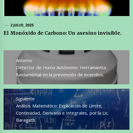
2 JULIO, 2025
El Monóxido de Carbono: Un asesino invisible.
Navegación
de
Anterior
entradas
Entrada
Detector de Humo Autónomo: Herramienta
anterior:
fundamental en la prevención de incendios.
Siguiente
Entrada
Análisis Matemático: Explicación de Límite,
siguiente:
Continuidad, Derivada e Integrales, por la Lic.
Baragatti.