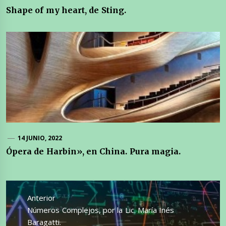
Shape of my heart, de Sting.
14 JUNIO, 2022
Ópera de Harbin», en China. Pura magia.
Navegación
de
Anterior
entradas
Entrada
Números Complejos, por la Lic. María Inés
anterior:
Baragatti.