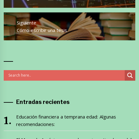
Siguiente
Entrada
Cómo escribir una tesis.
siguiente:
Entradas recientes
Educación financiera a temprana edad: Algunas
recomendaciones: