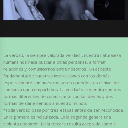
La verdad, la siempre valorada verdad… nuestra naturaleza
humana nos hace buscar a otras personas, a formar
relaciones y comunicarnos entre nosotros. Un aspecto
fundamental de nuestras interacciones con los demás
especialmente con nuestros seres queridos, es el nivel de
confianza que compartimos. La verdad y la mentira son dos
formas diferentes de comunicarse con los demás y dos
formas de darle sentido a nuestro mundo.
“Toda verdad pasa por tres etapas antes de ser reconocida.
En la primera es ridiculizada. En la segunda genera una
violenta oposición. En la tercera resulta aceptada como si