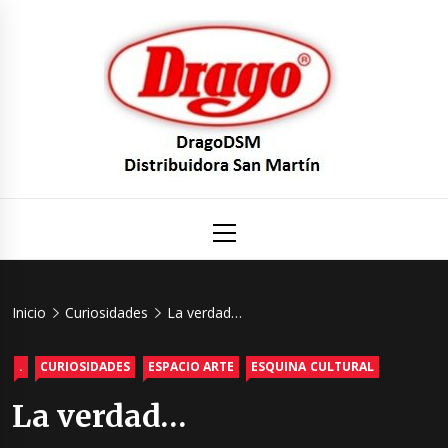
Saltar
al
contenido
DragoDS
Un mundo de Seguridad e Higiene.
Menú
principal
Distribuid
San Mart
Inicio
Curiosidades
La verdad…
.
CURIOSIDADES
ESPACIO ARTE
ESQUINA CULTURAL
La verdad…