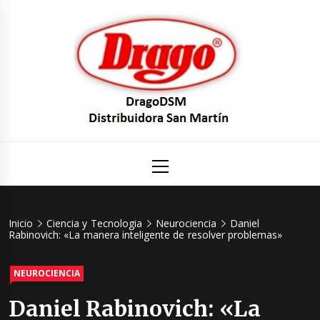
Saltar
al
contenido
DragoDS
Un mundo de Seguridad e Higiene.
Menú
principal
Distribuid
San Mart
Inicio
Ciencia y Tecnologia
Neurociencia
Daniel
Rabinovich: «La manera inteligente de resolver problemas»
NEUROCIENCIA
Daniel Rabinovich: «La