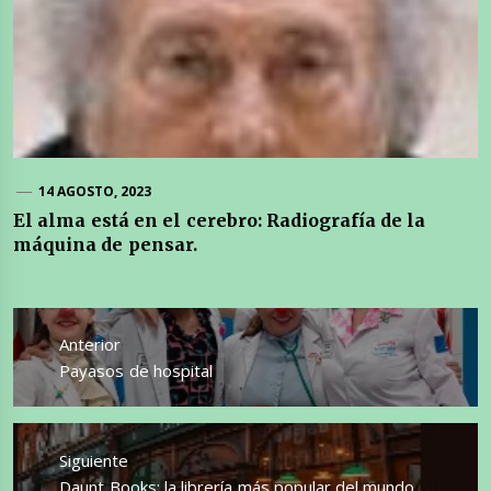
14 AGOSTO, 2023
El alma está en el cerebro: Radiografía de la
máquina de pensar.
Navegación
de
Anterior
entradas
Entrada
Payasos de hospital
anterior:
Siguiente
Entrada
Daunt Books: la librería más popular del mundo.