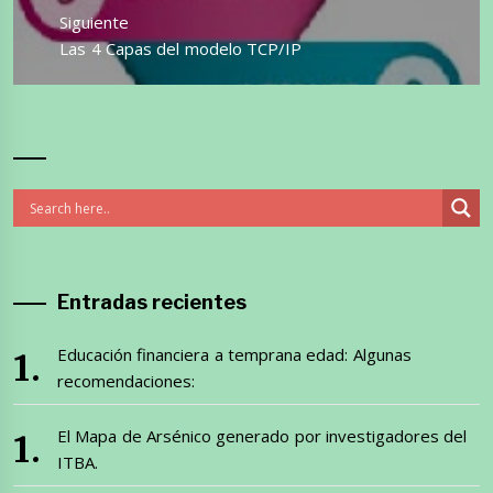
Siguiente
Entrada
Las 4 Capas del modelo TCP/IP
siguiente:
Entradas recientes
Educación financiera a temprana edad: Algunas
recomendaciones:
El Mapa de Arsénico generado por investigadores del
ITBA.