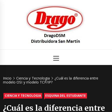
Saltar
al
contenido
DragoDS
Un mundo de Seguridad e Higiene.
Menú
principal
Distribuid
San Mart
Inicio
Ciencia y Tecnologia
¿Cuál es la diferencia entre
modelo OSI y modelo TCP/IP?
CIENCIA Y TECNOLOGIA
ESQUINA DEL ESTUDIANTE
¿Cuál es la diferencia entre