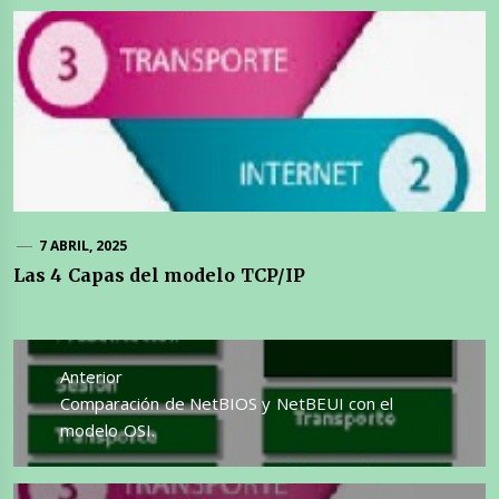
7 ABRIL, 2025
Las 4 Capas del modelo TCP/IP
Navegación
de
Anterior
entradas
Entrada
Comparación de NetBIOS y NetBEUI con el
anterior:
modelo OSI.