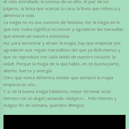
el cielo estrellado, la sonrisa de un niño, el piar de los
pájaros, la brisa que acaricia tu cara, la lluvia que refresca y
alimenta la vida.
La magia no es una cuestión de fantasía. Ver la magia en lo
que nos rodea significa reconocer y agradecer las maravillas
que enmarcan nuestra existencia.
Así, para encontrar y atraer la magia, hay que empezar por
agradecer ese regalo maravilloso del que ya disfrutamos y
que se reproduce con cada latido de nuestro corazón: la
vida!!!. Porque la magia de la que hablo, es en buena parte,
aliento, fuerza y energía.
Claro que nunca debemos olvidar que siempre la magia
empieza en uno…
Y si de la buena magia hablamos, mejor terminar este
Viernes con un ángel cantando «Mágico»… Feliz Viernes y
mágico fin de semana, queridos @migos.