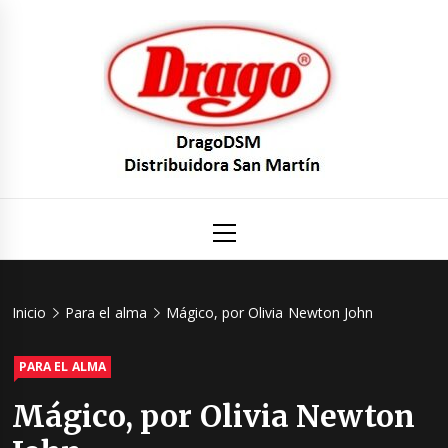
Saltar
al
contenido
DragoDS
Un mundo de Seguridad e Higiene.
Menú
principal
Distribuid
San Mart
Inicio
Para el alma
Mágico, por Olivia Newton John
PARA EL ALMA
Mágico, por Olivia Newton