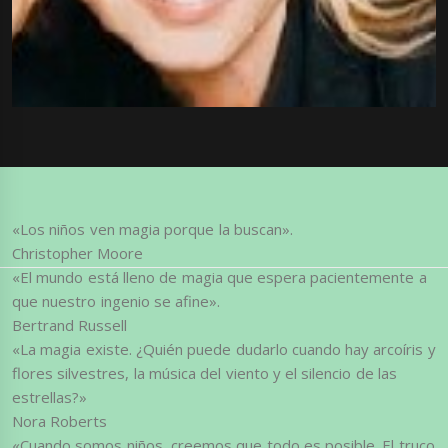
«Los niños ven magia porque la buscan».
Christopher Moore
«El mundo está lleno de magia que espera pacientemente a
que nuestro ingenio se afine».
Bertrand Russell
«La magia existe. ¿Quién puede dudarlo cuando hay arcoíris y
flores silvestres, la música del viento y el silencio de las
estrellas?»
Nora Roberts
«Cuando somos niños, creemos que todo es posible. El truco