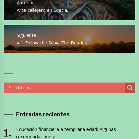
Anterior
entradas
Entrada
Arte callejero en Grecia.
anterior:
Siguiente
Entrada
«I’ll Follow the Sun», The Beatles.
siguiente:
Entradas recientes
Educación financiera a temprana edad: Algunas
recomendaciones: