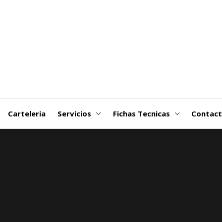
goDSM-
ribuidora
 Martin
Carteleria
Servicios
Fichas Tecnicas
Contac