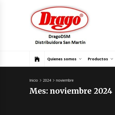
Saltar
Dra
al
contenido
Dist
San
Un mundo de Seguridad e Higiene.
Quienes somos
Productos
Inicio
2024
noviembre
Mes:
noviembre 2024